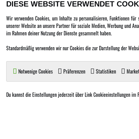
DIESE WEBSITE VERWENDET COOK
PRODUKTE
Wir verwenden Cookies, um Inhalte zu personalisieren, Funktionen für
unserer Website an unsere Partner für soziale Medien, Werbung und Anal
Fahrzeuge in allen Maßstäben
im Rahmen deiner Nutzung der Dienste gesammelt haben.
Helikopter Collective Pitch, Fixed Pitch
Standardmäßig verwenden wir nur Cookies die zur Darstellung der Website
Multikopter in verschiedenen Ausführungen
Flugzeuge für alle Anforderungen
Boote in verschiedenen Größen
Notwenige Cookies
Präferenzen
Statistiken
Market
Panzer für Jung und Alt
Spielzeug für Kinder
Du kannst die Einstellungen jederzeit über Link Cookieeinstellungen im 
© Copyright 2019 - 2026 A