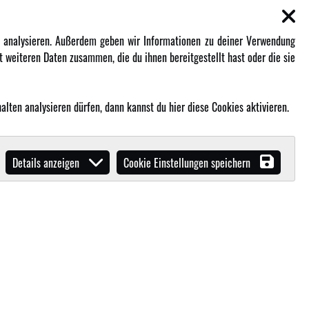
EN
MEHR VON AMEWI
zu analysieren. Außerdem geben wir Informationen zu deiner Verwendung
 weiteren Daten zusammen, die du ihnen bereitgestellt hast oder die sie
AMXRacing - Qualitäts RC-Zubehör
Amewi Construction - Nutzfahrzeuge
lten analysieren dürfen, dann kannst du hier diese Cookies aktivieren.
Malinos - Die kreative Seite von
Amewi
Werden Sie Amewi Händler
Details anzeigen
Cookie Einstellungen speichern
Amewi B2B-Shop
ibende in unserem
B2B Shop
.!