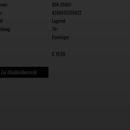
mmer:
004-65001
e:
4260476359422
d:
Lagernd
hlung:
14+
Einsteiger
€ 19,50
Zur Händlerübersicht