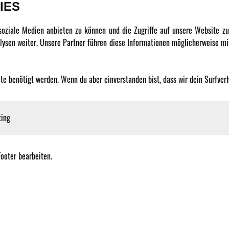
IES
DATENSCHUTZ
INFORMATION
 soziale Medien anbieten zu können und die Zugriffe auf unsere Website 
ysen weiter. Unsere Partner führen diese Informationen möglicherweise mit
Datenschutz
Newsletter
Cookie Einstellungen
Über uns
 benötigt werden. Wenn du aber einverstanden bist, dass wir dein Surfverha
Karriere
LANGUAGE
Amewi Kataloge
ing
Footer bearbeiten.
mewi Trade GmbH - Alle Rechte vorbehalten |
Impressum
| Der Verkauf erfolgt an Gewerbetre