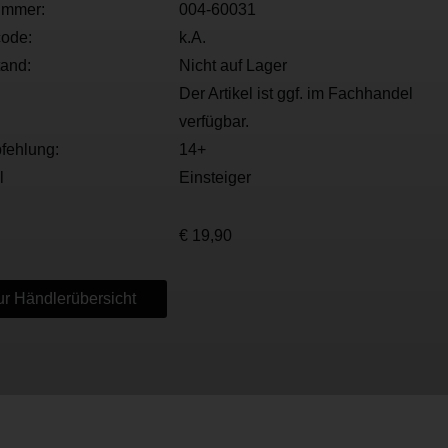
ummer:
004-60031
ode:
k.A.
tand:
Nicht auf Lager
Der Artikel ist ggf. im Fachhandel
verfügbar.
fehlung:
14+
l
Einsteiger
€ 19,90
r Händlerübersicht