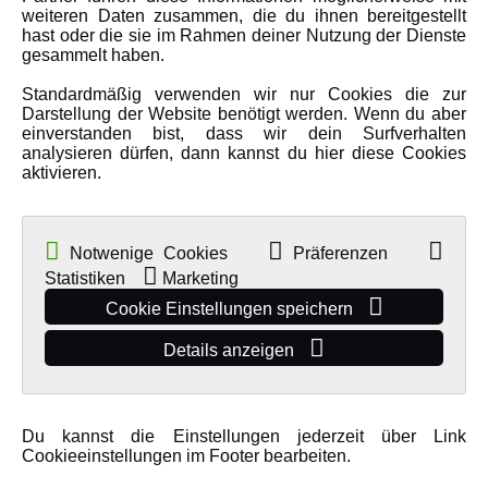
weiteren Daten zusammen, die du ihnen bereitgestellt
hast oder die sie im Rahmen deiner Nutzung der Dienste
MEHR VON AMEWI
gesammelt haben.
Standardmäßig verwenden wir nur Cookies die zur
AMXRacing - Qualitäts RC-Zubehör
Darstellung der Website benötigt werden. Wenn du aber
einverstanden bist, dass wir dein Surfverhalten
Amewi Construction - Nutzfahrzeuge
analysieren dürfen, dann kannst du hier diese Cookies
Malinos - Die kreative Seite von Amewi
aktivieren.
Werden Sie Amewi Händler
Amewi B2B-Shop
Notwenige Cookies
Präferenzen
Statistiken
Marketing
Cookie Einstellungen speichern
Details anzeigen
© Copyright 2019 - 2026 Amewi Trade GmbH - Alle Rechte vorbehalten |
Du kannst die Einstellungen jederzeit über Link
Impressum
| Der Verkauf erfolgt an Gewerbetreibende in unserem
B2B
Cookieeinstellungen im Footer bearbeiten.
Shop
.!