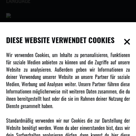
LANGUAGE
INFORMATIONEN
DIESE WEBSITE VERWENDET COOKIES
Newsletter
Wir verwenden Cookies, um Inhalte zu personalisieren, Funktionen
Über uns
für soziale Medien anbieten zu können und die Zugriffe auf unsere
Website zu analysieren. Außerdem geben wir Informationen zu
Karriere
deiner Verwendung unserer Website an unsere Partner für soziale
Amewi Kataloge
Medien, Werbung und Analysen weiter. Unsere Partner führen diese
Informationen möglicherweise mit weiteren Daten zusammen, die du
ihnen bereitgestellt hast oder die sie im Rahmen deiner Nutzung der
MEHR VON AMEWI
Dienste gesammelt haben.
AMXRacing - Qualitäts RC-Zubehör
Standardmäßig verwenden wir nur Cookies die zur Darstellung der
Amewi Construction - Nutzfahrzeuge
Website benötigt werden. Wenn du aber einverstanden bist, dass wir
Malinos - Die kreative Seite von Amewi
dein Surfverhalten analysieren dürfen, dann kannst du hier diese