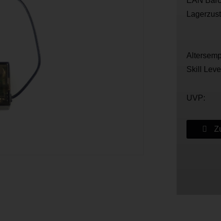
EAN Barc
Lagerzus
Altersemp
Skill Leve
UVP:
Zu