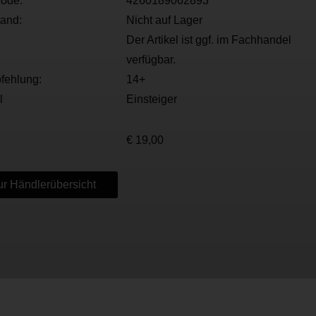
ode:
4260189062893
tand:
Nicht auf Lager
Der Artikel ist ggf. im Fachhandel
verfügbar.
fehlung:
14+
l
Einsteiger
€ 19,00
r Händlerübersicht