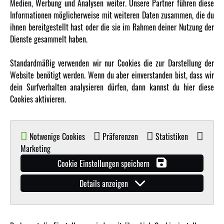
Medien, Werbung und Analysen weiter. Unsere Partner führen diese
Informationen möglicherweise mit weiteren Daten zusammen, die du
ihnen bereitgestellt hast oder die sie im Rahmen deiner Nutzung der
MEHR VON AMEWI
Dienste gesammelt haben.
AMXRacing - Qualitäts RC-Zubehör
Standardmäßig verwenden wir nur Cookies die zur Darstellung der
Amewi Construction - Nutzfahrzeuge
Website benötigt werden. Wenn du aber einverstanden bist, dass wir
Malinos - Die kreative Seite von Amewi
dein Surfverhalten analysieren dürfen, dann kannst du hier diese
Cookies aktivieren.
Werden Sie Amewi Händler
Amewi B2B-Shop
Notwenige Cookies
Präferenzen
Statistiken
Marketing
Cookie Einstellungen speichern
Details anzeigen
© Copyright 2019 - 2026 Amewi Trade GmbH - Alle Rechte vorbehalten |
Impressum
| Der
Verkauf erfolgt an Gewerbetreibende in unserem
B2B Shop
.!