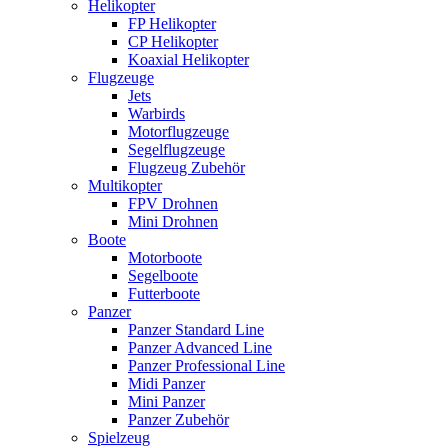
Helikopter
FP Helikopter
CP Helikopter
Koaxial Helikopter
Flugzeuge
Jets
Warbirds
Motorflugzeuge
Segelflugzeuge
Flugzeug Zubehör
Multikopter
FPV Drohnen
Mini Drohnen
Boote
Motorboote
Segelboote
Futterboote
Panzer
Panzer Standard Line
Panzer Advanced Line
Panzer Professional Line
Midi Panzer
Mini Panzer
Panzer Zubehör
Spielzeug