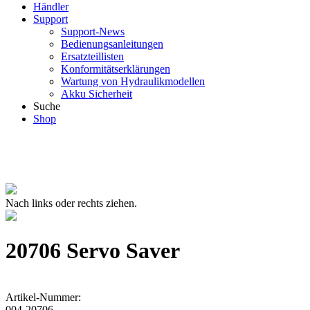
Händler
Support
Support-News
Bedienungsanleitungen
Ersatzteillisten
Konformitätserklärungen
Wartung von Hydraulikmodellen
Akku Sicherheit
Suche
Shop
Nach links oder rechts ziehen.
20706 Servo Saver
Artikel-Nummer:
004-20706