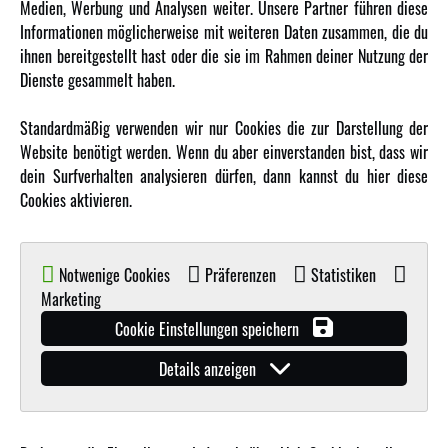
Medien, Werbung und Analysen weiter. Unsere Partner führen diese
Informationen möglicherweise mit weiteren Daten zusammen, die du
ihnen bereitgestellt hast oder die sie im Rahmen deiner Nutzung der
MEHR VON AMEWI
Dienste gesammelt haben.
AMXRacing - Qualitäts RC-Zubehör
Standardmäßig verwenden wir nur Cookies die zur Darstellung der
Amewi Construction - Nutzfahrzeuge
Website benötigt werden. Wenn du aber einverstanden bist, dass wir
Malinos - Die kreative Seite von Amewi
dein Surfverhalten analysieren dürfen, dann kannst du hier diese
Cookies aktivieren.
Werden Sie Amewi Händler
Amewi B2B-Shop
Notwenige Cookies
Präferenzen
Statistiken
Marketing
Cookie Einstellungen speichern
Details anzeigen
© Copyright 2019 - 2026 Amewi Trade GmbH - Alle Rechte vorbehalten |
Impressum
| Der
Verkauf erfolgt an Gewerbetreibende in unserem
B2B Shop
.!