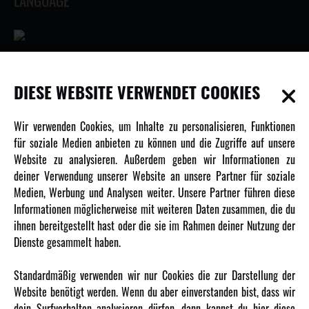
LANGUAGE
INFORMATIONEN
DIESE WEBSITE VERWENDET COOKIES
Newsletter
Wir verwenden Cookies, um Inhalte zu personalisieren, Funktionen
Über uns
für soziale Medien anbieten zu können und die Zugriffe auf unsere
Website zu analysieren. Außerdem geben wir Informationen zu
Karriere
deiner Verwendung unserer Website an unsere Partner für soziale
Amewi Kataloge
Medien, Werbung und Analysen weiter. Unsere Partner führen diese
Informationen möglicherweise mit weiteren Daten zusammen, die du
ihnen bereitgestellt hast oder die sie im Rahmen deiner Nutzung der
MEHR VON AMEWI
Dienste gesammelt haben.
AMXRacing - Qualitäts RC-Zubehör
Standardmäßig verwenden wir nur Cookies die zur Darstellung der
Amewi Construction - Nutzfahrzeuge
Website benötigt werden. Wenn du aber einverstanden bist, dass wir
Malinos - Die kreative Seite von Amewi
dein Surfverhalten analysieren dürfen, dann kannst du hier diese