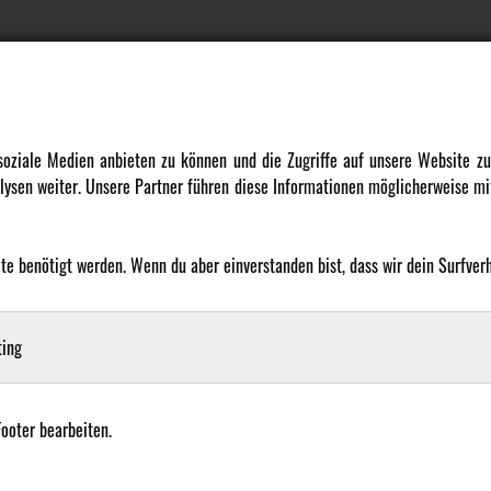
DATENSCHUTZ
INFORMATION
 soziale Medien anbieten zu können und die Zugriffe auf unsere Website 
ysen weiter. Unsere Partner führen diese Informationen möglicherweise mit
Datenschutz
Newsletter
Cookie Einstellungen
Über uns
Karriere
 benötigt werden. Wenn du aber einverstanden bist, dass wir dein Surfverha
LANGUAGE
Amewi Kataloge
ing
Footer bearbeiten.