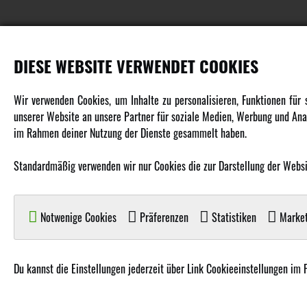
DIESE WEBSITE VERWENDET COOKIES
PRODUKTE
Wir verwenden Cookies, um Inhalte zu personalisieren, Funktionen für
unserer Website an unsere Partner für soziale Medien, Werbung und Anal
Fahrzeuge in allen Maßstäben
im Rahmen deiner Nutzung der Dienste gesammelt haben.
Helikopter Collective Pitch, Fixed Pitch
Multikopter in verschiedenen Ausführungen
Standardmäßig verwenden wir nur Cookies die zur Darstellung der Website
Flugzeuge für alle Anforderungen
Boote in verschiedenen Größen
Notwenige Cookies
Präferenzen
Statistiken
Market
Panzer für Jung und Alt
Spielzeug für Kinder
Du kannst die Einstellungen jederzeit über Link Cookieeinstellungen im 