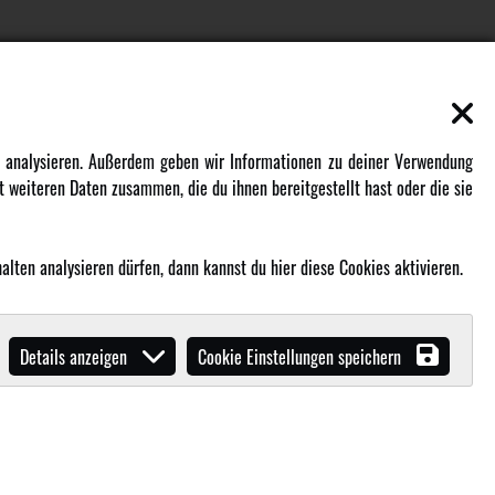
EN
MEHR VON AMEWI
zu analysieren. Außerdem geben wir Informationen zu deiner Verwendung
 weiteren Daten zusammen, die du ihnen bereitgestellt hast oder die sie
AMXRacing - Qualitäts RC-Zubehör
Amewi Construction - Nutzfahrzeuge
Malinos - Die kreative Seite von
lten analysieren dürfen, dann kannst du hier diese Cookies aktivieren.
Amewi
Werden Sie Amewi Händler
Details anzeigen
Cookie Einstellungen speichern
Amewi B2B-Shop