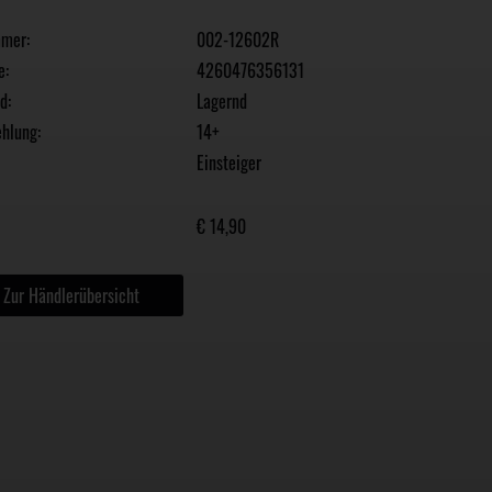
mmer:
002-12602R
e:
4260476356131
d:
Lagernd
hlung:
14+
Einsteiger
€ 14,90
Zur Händlerübersicht