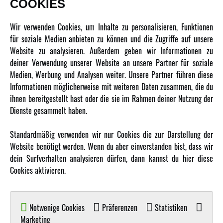
COOKIES
Newsletter
Wir verwenden Cookies, um Inhalte zu personalisieren, Funktionen
Über uns
für soziale Medien anbieten zu können und die Zugriffe auf unsere
Website zu analysieren. Außerdem geben wir Informationen zu
Karriere
deiner Verwendung unserer Website an unsere Partner für soziale
Amewi Kataloge
Medien, Werbung und Analysen weiter. Unsere Partner führen diese
Informationen möglicherweise mit weiteren Daten zusammen, die du
ihnen bereitgestellt hast oder die sie im Rahmen deiner Nutzung der
MEHR VON AMEWI
Dienste gesammelt haben.
AMXRacing - Qualitäts RC-Zubehör
Standardmäßig verwenden wir nur Cookies die zur Darstellung der
Amewi Construction - Nutzfahrzeuge
Website benötigt werden. Wenn du aber einverstanden bist, dass wir
Malinos - Die kreative Seite von Amewi
dein Surfverhalten analysieren dürfen, dann kannst du hier diese
Cookies aktivieren.
Werden Sie Amewi Händler
Amewi B2B-Shop
Notwenige Cookies
Präferenzen
Statistiken
Marketing