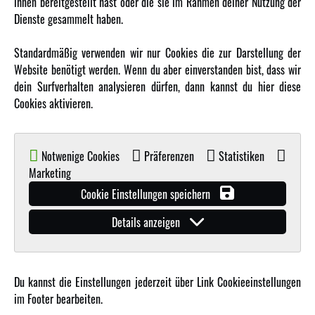
ihnen bereitgestellt hast oder die sie im Rahmen deiner Nutzung der
Dienste gesammelt haben.
MEHR VON AMEWI
Standardmäßig verwenden wir nur Cookies die zur Darstellung der
Website benötigt werden. Wenn du aber einverstanden bist, dass wir
AMXRacing - Qualitäts RC-Zubehör
dein Surfverhalten analysieren dürfen, dann kannst du hier diese
Amewi Construction - Nutzfahrzeuge
Cookies aktivieren.
Malinos - Die kreative Seite von Amewi
Werden Sie Amewi Händler
Notwenige Cookies
Präferenzen
Statistiken
Amewi B2B-Shop
Marketing
Cookie Einstellungen speichern
Details anzeigen
Du kannst die Einstellungen jederzeit über Link Cookieeinstellungen
© Copyright 2019 - 2026 Amewi Trade GmbH - Alle Rechte vorbehalten |
Impressum
| Der
im Footer bearbeiten.
Verkauf erfolgt an Gewerbetreibende in unserem
B2B Shop
.!