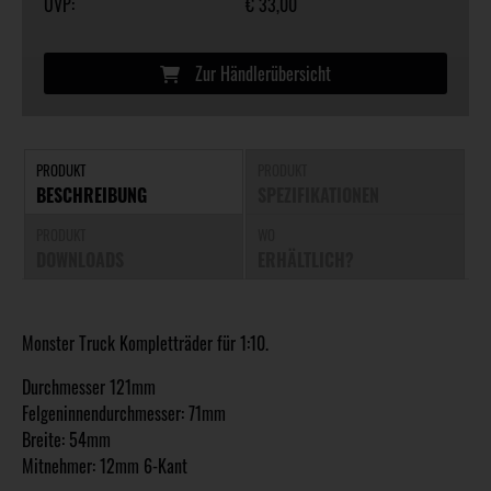
UVP:
€ 33,00
Zur Händlerübersicht
PRODUKT
PRODUKT
BESCHREIBUNG
SPEZIFIKATIONEN
PRODUKT
WO
DOWNLOADS
ERHÄLTLICH?
Monster Truck Kompletträder für 1:10.
Durchmesser 121mm
Felgeninnendurchmesser: 71mm
Breite: 54mm
Mitnehmer: 12mm 6-Kant