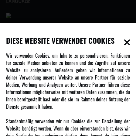
LANGUAGE
INFORMATIONEN
DIESE WEBSITE VERWENDET COOKIES
Newsletter
Wir verwenden Cookies, um Inhalte zu personalisieren, Funktionen
Über uns
für soziale Medien anbieten zu können und die Zugriffe auf unsere
Website zu analysieren. Außerdem geben wir Informationen zu
Karriere
deiner Verwendung unserer Website an unsere Partner für soziale
Amewi Kataloge
Medien, Werbung und Analysen weiter. Unsere Partner führen diese
Informationen möglicherweise mit weiteren Daten zusammen, die du
ihnen bereitgestellt hast oder die sie im Rahmen deiner Nutzung der
MEHR VON AMEWI
Dienste gesammelt haben.
AMXRacing - Qualitäts RC-Zubehör
Standardmäßig verwenden wir nur Cookies die zur Darstellung der
Amewi Construction - Nutzfahrzeuge
Website benötigt werden. Wenn du aber einverstanden bist, dass wir
Malinos - Die kreative Seite von Amewi
dein Surfverhalten analysieren dürfen, dann kannst du hier diese