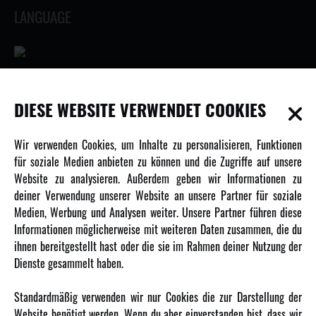
LANGUAGE
INFORMATIONEN
DIESE WEBSITE VERWENDET COOKIES
Newsletter
Wir verwenden Cookies, um Inhalte zu personalisieren, Funktionen
Über uns
für soziale Medien anbieten zu können und die Zugriffe auf unsere
Website zu analysieren. Außerdem geben wir Informationen zu
Karriere
deiner Verwendung unserer Website an unsere Partner für soziale
Amewi Kataloge
Medien, Werbung und Analysen weiter. Unsere Partner führen diese
Informationen möglicherweise mit weiteren Daten zusammen, die du
ihnen bereitgestellt hast oder die sie im Rahmen deiner Nutzung der
MEHR VON AMEWI
Dienste gesammelt haben.
AMXRacing - Qualitäts RC-Zubehör
Standardmäßig verwenden wir nur Cookies die zur Darstellung der
Amewi Construction - Nutzfahrzeuge
Website benötigt werden. Wenn du aber einverstanden bist, dass wir