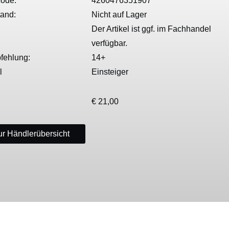
ode:
4260476351907
tand:
Nicht auf Lager
Der Artikel ist ggf. im Fachhandel
verfügbar.
fehlung:
14+
l
Einsteiger
€ 21,00
r Händlerübersicht