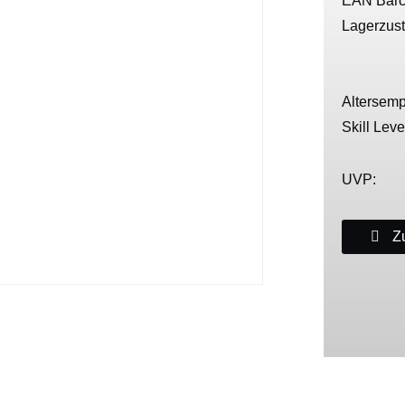
EAN Barc
Lagerzus
Altersemp
Skill Leve
UVP:
Zu