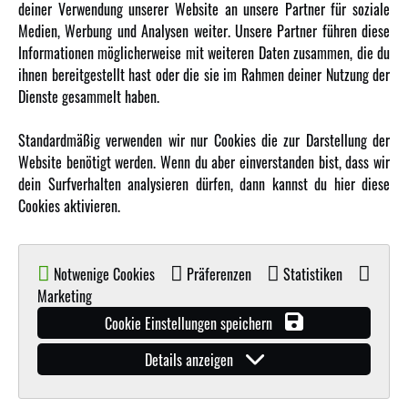
deiner Verwendung unserer Website an unsere Partner für soziale
Amewi Kataloge
Medien, Werbung und Analysen weiter. Unsere Partner führen diese
Informationen möglicherweise mit weiteren Daten zusammen, die du
ihnen bereitgestellt hast oder die sie im Rahmen deiner Nutzung der
MEHR VON AMEWI
Dienste gesammelt haben.
AMXRacing - Qualitäts RC-Zubehör
Standardmäßig verwenden wir nur Cookies die zur Darstellung der
Amewi Construction - Nutzfahrzeuge
Website benötigt werden. Wenn du aber einverstanden bist, dass wir
Malinos - Die kreative Seite von Amewi
dein Surfverhalten analysieren dürfen, dann kannst du hier diese
Cookies aktivieren.
Werden Sie Amewi Händler
Amewi B2B-Shop
Notwenige Cookies
Präferenzen
Statistiken
Marketing
Cookie Einstellungen speichern
Details anzeigen
© Copyright 2019 - 2026 Amewi Trade GmbH - Alle Rechte vorbehalten |
Impressum
| Der