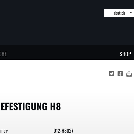
deutsch
CHE
SHOP
BEFESTIGUNG H8
mmer:
012-H8027