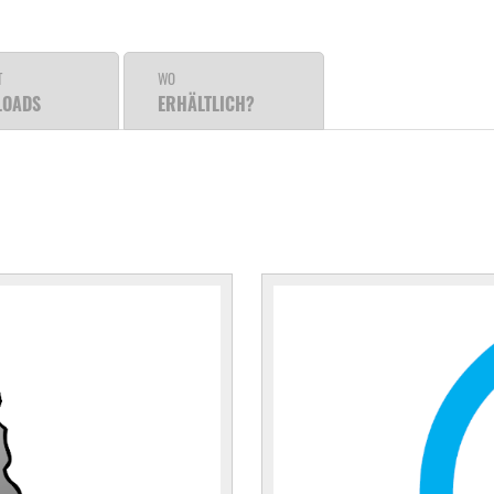
T
WO
LOADS
ERHÄLTLICH?