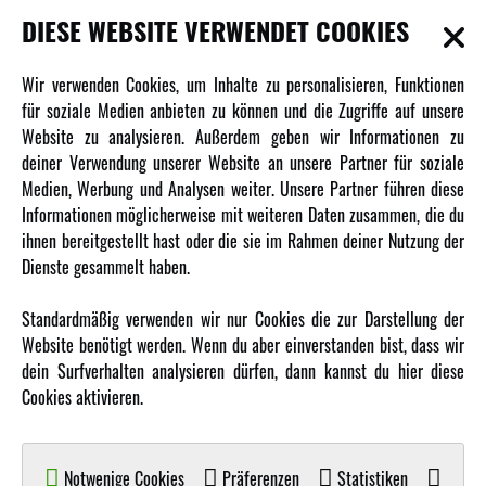
DIESE WEBSITE VERWENDET COOKIES
INFORMATIONEN
Wir verwenden Cookies, um Inhalte zu personalisieren, Funktionen
für soziale Medien anbieten zu können und die Zugriffe auf unsere
Newsletter
Website zu analysieren. Außerdem geben wir Informationen zu
Über uns
deiner Verwendung unserer Website an unsere Partner für soziale
Medien, Werbung und Analysen weiter. Unsere Partner führen diese
Karriere
Informationen möglicherweise mit weiteren Daten zusammen, die du
Amewi Kataloge
ihnen bereitgestellt hast oder die sie im Rahmen deiner Nutzung der
Dienste gesammelt haben.
MEHR VON AMEWI
Standardmäßig verwenden wir nur Cookies die zur Darstellung der
Website benötigt werden. Wenn du aber einverstanden bist, dass wir
AMXRacing - Qualitäts RC-Zubehör
dein Surfverhalten analysieren dürfen, dann kannst du hier diese
Amewi Construction - Nutzfahrzeuge
Cookies aktivieren.
Malinos - Die kreative Seite von Amewi
Werden Sie Amewi Händler
Notwenige Cookies
Präferenzen
Statistiken