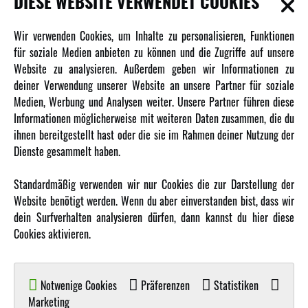
DIESE WEBSITE VERWENDET COOKIES
Newsletter
Wir verwenden Cookies, um Inhalte zu personalisieren, Funktionen
Über uns
für soziale Medien anbieten zu können und die Zugriffe auf unsere
Website zu analysieren. Außerdem geben wir Informationen zu
Karriere
deiner Verwendung unserer Website an unsere Partner für soziale
Amewi Kataloge
Medien, Werbung und Analysen weiter. Unsere Partner führen diese
Informationen möglicherweise mit weiteren Daten zusammen, die du
ihnen bereitgestellt hast oder die sie im Rahmen deiner Nutzung der
MEHR VON AMEWI
Dienste gesammelt haben.
AMXRacing - Qualitäts RC-Zubehör
Standardmäßig verwenden wir nur Cookies die zur Darstellung der
Amewi Construction - Nutzfahrzeuge
Website benötigt werden. Wenn du aber einverstanden bist, dass wir
Malinos - Die kreative Seite von Amewi
dein Surfverhalten analysieren dürfen, dann kannst du hier diese
Cookies aktivieren.
Werden Sie Amewi Händler
Amewi B2B-Shop
Notwenige Cookies
Präferenzen
Statistiken
Marketing