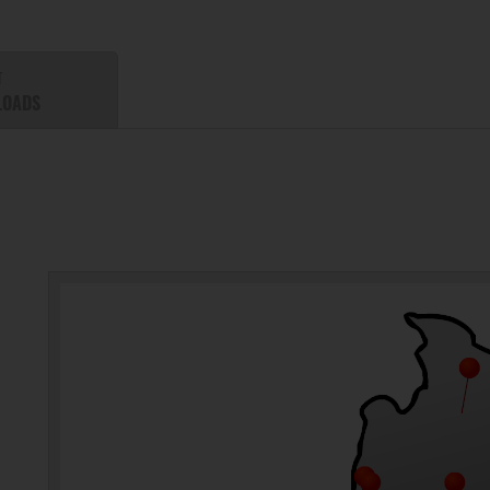
T
LOADS