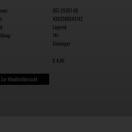
mmer:
057-25357-05
e:
4262500343742
d:
Lagernd
hlung:
14+
Einsteiger
€ 4,00
Zur Händlerübersicht