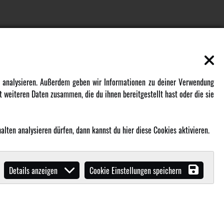
EN
MEHR VON AMEWI
zu analysieren. Außerdem geben wir Informationen zu deiner Verwendung
 weiteren Daten zusammen, die du ihnen bereitgestellt hast oder die sie
AMXRacing - Qualitäts RC-Zubehör
Amewi Construction - Nutzfahrzeuge
Malinos - Die kreative Seite von
lten analysieren dürfen, dann kannst du hier diese Cookies aktivieren.
Amewi
Werden Sie Amewi Händler
Details anzeigen
Cookie Einstellungen speichern
Amewi B2B-Shop