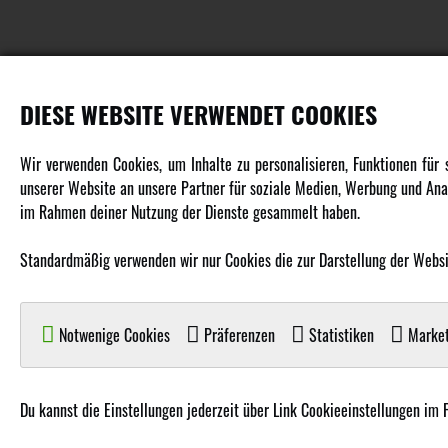
DIESE WEBSITE VERWENDET COOKIES
PRODUKTE
Wir verwenden Cookies, um Inhalte zu personalisieren, Funktionen für
unserer Website an unsere Partner für soziale Medien, Werbung und Anal
Fahrzeuge in allen Maßstäben
im Rahmen deiner Nutzung der Dienste gesammelt haben.
Helikopter Collective Pitch, Fixed Pitch
Multikopter in verschiedenen Ausführungen
Standardmäßig verwenden wir nur Cookies die zur Darstellung der Website
Flugzeuge für alle Anforderungen
Boote in verschiedenen Größen
Notwenige Cookies
Präferenzen
Statistiken
Market
Panzer für Jung und Alt
Spielzeug für Kinder
Du kannst die Einstellungen jederzeit über Link Cookieeinstellungen im 