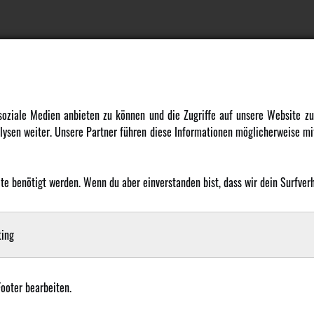
DATENSCHUTZ
INFORMATION
 soziale Medien anbieten zu können und die Zugriffe auf unsere Website 
ysen weiter. Unsere Partner führen diese Informationen möglicherweise mit
Datenschutz
Newsletter
Cookie Einstellungen
Über uns
Karriere
 benötigt werden. Wenn du aber einverstanden bist, dass wir dein Surfverha
LANGUAGE
Amewi Kataloge
ing
Footer bearbeiten.