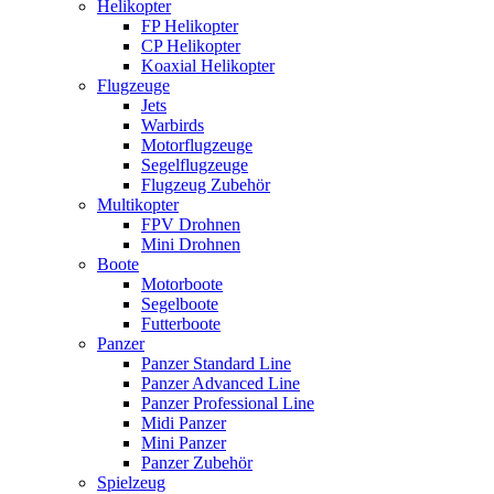
Helikopter
FP Helikopter
CP Helikopter
Koaxial Helikopter
Flugzeuge
Jets
Warbirds
Motorflugzeuge
Segelflugzeuge
Flugzeug Zubehör
Multikopter
FPV Drohnen
Mini Drohnen
Boote
Motorboote
Segelboote
Futterboote
Panzer
Panzer Standard Line
Panzer Advanced Line
Panzer Professional Line
Midi Panzer
Mini Panzer
Panzer Zubehör
Spielzeug