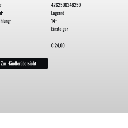
e:
4262500348259
d:
Lagernd
hlung:
14+
Einsteiger
€ 24,00
Zur Händlerübersicht