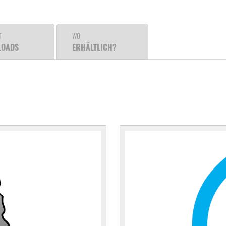
T
WO
LOADS
ERHÄLTLICH?