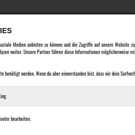
IES
DATENSCHUTZ
INFORMATION
 soziale Medien anbieten zu können und die Zugriffe auf unsere Website 
ysen weiter. Unsere Partner führen diese Informationen möglicherweise mit
Datenschutz
Newsletter
Cookie Einstellungen
Über uns
 benötigt werden. Wenn du aber einverstanden bist, dass wir dein Surfverha
Karriere
LANGUAGE
Amewi Kataloge
ing
Footer bearbeiten.