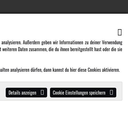
EN
MEHR VON AMEWI
zu analysieren. Außerdem geben wir Informationen zu deiner Verwendung
 weiteren Daten zusammen, die du ihnen bereitgestellt hast oder die sie
AMXRacing - Qualitäts RC-Zubehör
Amewi Construction - Nutzfahrzeuge
lten analysieren dürfen, dann kannst du hier diese Cookies aktivieren.
Malinos - Die kreative Seite von
Amewi
Werden Sie Amewi Händler
Details anzeigen
Cookie Einstellungen speichern
Amewi B2B-Shop