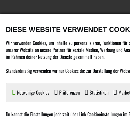
DIESE WEBSITE VERWENDET COOK
PRODUKTE
Wir verwenden Cookies, um Inhalte zu personalisieren, Funktionen für
unserer Website an unsere Partner für soziale Medien, Werbung und Anal
Fahrzeuge in allen Maßstäben
im Rahmen deiner Nutzung der Dienste gesammelt haben.
Helikopter Collective Pitch, Fixed Pitch
Standardmäßig verwenden wir nur Cookies die zur Darstellung der Website
Multikopter in verschiedenen Ausführungen
Flugzeuge für alle Anforderungen
Boote in verschiedenen Größen
Notwenige Cookies
Präferenzen
Statistiken
Market
Panzer für Jung und Alt
Spielzeug für Kinder
Du kannst die Einstellungen jederzeit über Link Cookieeinstellungen im 