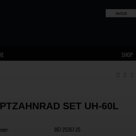
deutsch
HE
SHOP
PTZAHNRAD SET UH-60L
mmer:
057-25357-25