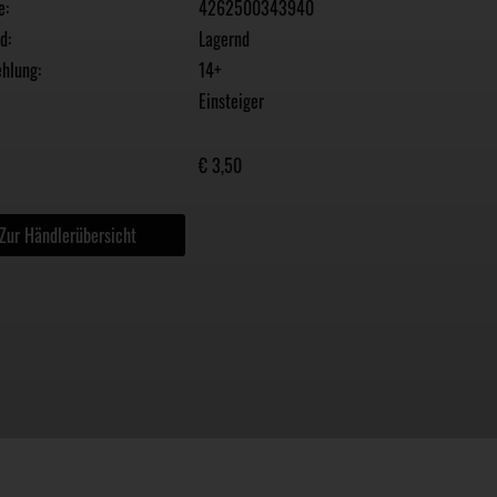
e:
4262500343940
d:
Lagernd
hlung:
14+
Einsteiger
€ 3,50
Zur Händlerübersicht