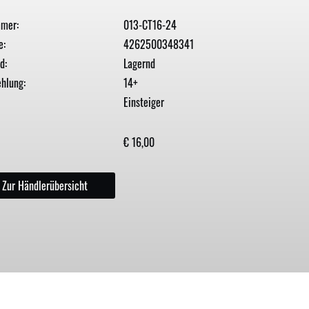
mmer:
013-CT16-24
e:
4262500348341
d:
Lagernd
hlung:
14+
Einsteiger
€ 16,00
Zur Händlerübersicht