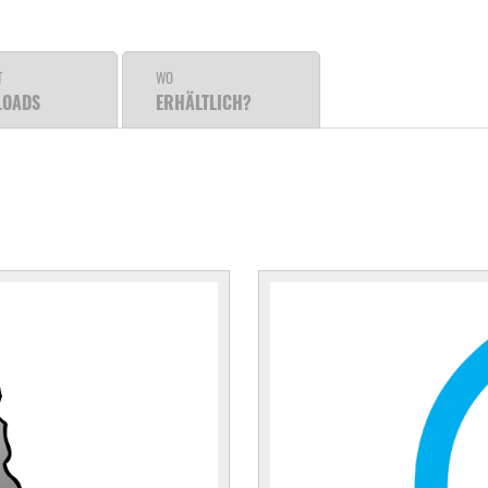
T
WO
LOADS
ERHÄLTLICH?