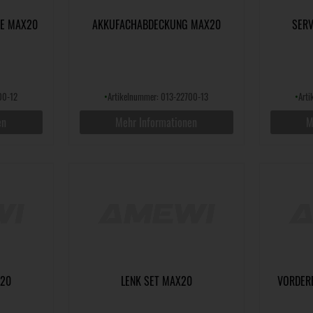
BE MAX20
AKKUFACHABDECKUNG MAX20
SER
00-12
•
Artikelnummer: 013-22700-13
•
Art
en
Mehr Informationen
M
X20
LENK SET MAX20
VORDER