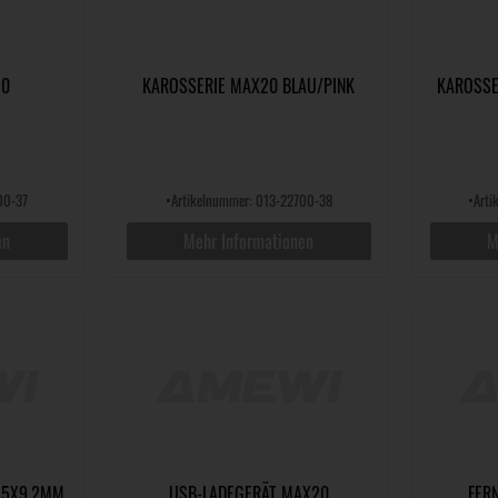
20
KAROSSERIE MAX20 BLAU/PINK
KAROSSE
00-37
•
Artikelnummer: 013-22700-38
•
Art
en
Mehr Informationen
M
,5X9,2MM
USB-LADEGERÄT MAX20
FER