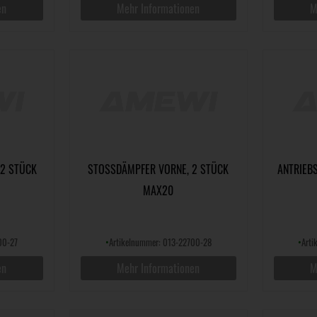
en
Mehr Informationen
M
 STÜCK M
STOSSDÄMPFER VORNE, 2 STÜCK M
ANTRIEBS
AX20
00-27
•
Artikelnummer: 013-22700-28
•
Art
en
Mehr Informationen
M