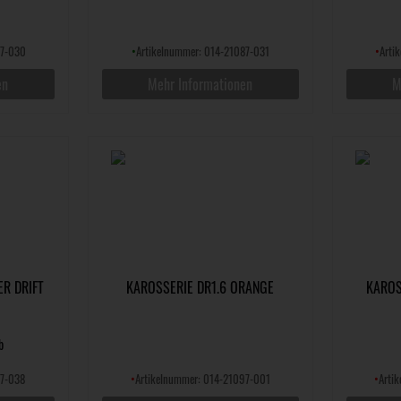
87-030
•
Artikelnummer: 014-21087-031
•
Arti
en
Mehr Informationen
M
R DRIFT
KAROSSERIE DR1.6 ORANGE
KAROS
b
87-038
•
Artikelnummer: 014-21097-001
•
Arti