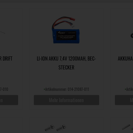
 DRIFT
LI-ION AKKU 7,4V 1200MAH, BEC-
AKKUHA
STECKER
87-010
•
Artikelnummer: 014-21087-011
•
Arti
en
Mehr Informationen
M