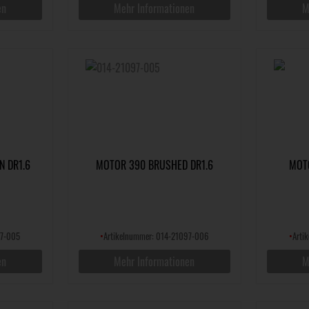
en
Mehr Informationen
M
N DR1.6
MOTOR 390 BRUSHED DR1.6
MOT
97-005
•
Artikelnummer: 014-21097-006
•
Arti
en
Mehr Informationen
M