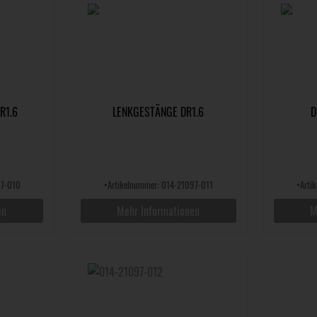
R1.6
LENKGESTÄNGE DR1.6
D
97-010
•
Artikelnummer: 014-21097-011
•
Arti
en
Mehr Informationen
M