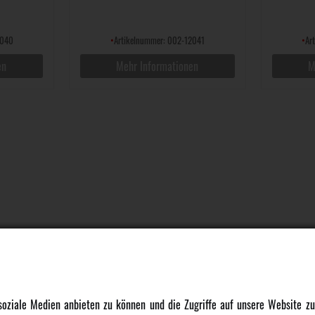
2040
•
Artikelnummer: 002-12041
•
Ar
en
Mehr Informationen
M
DATENSCHUTZ
INFORMATION
 soziale Medien anbieten zu können und die Zugriffe auf unsere Website 