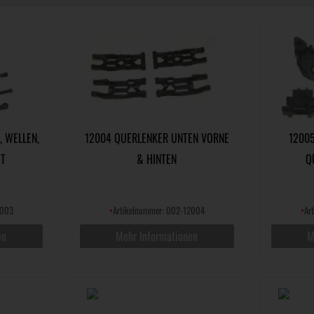
, WELLEN,
12004 QUERLENKER UNTEN VORNE
1200
ET
& HINTEN
Q
2003
•
Artikelnummer: 002-12004
•
Ar
en
Mehr Informationen
M