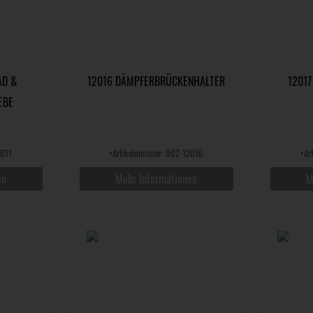
AD &
12016 DÄMPFERBRÜCKENHALTER
12017
EBE
2011
•
Artikelnummer: 002-12016
•
Ar
en
Mehr Informationen
M