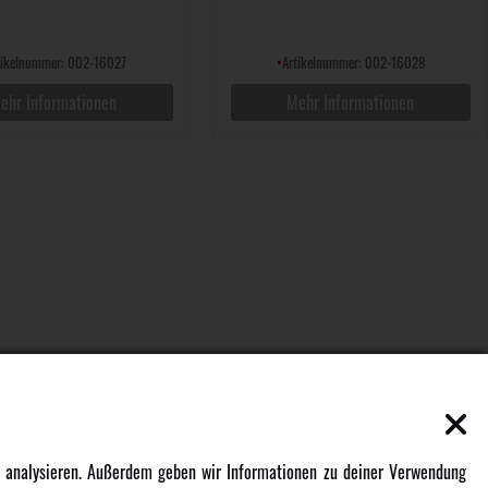
tikelnummer: 002-16027
•
Artikelnummer: 002-16028
ehr Informationen
Mehr Informationen
EN
MEHR VON AMEWI
zu analysieren. Außerdem geben wir Informationen zu deiner Verwendung