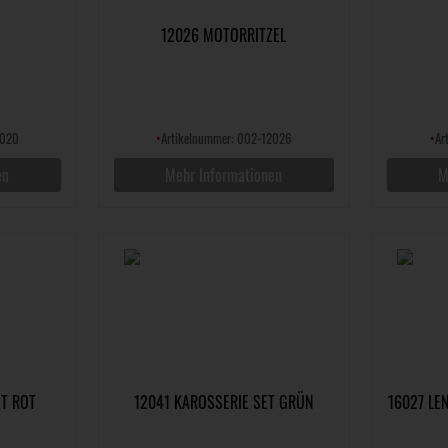
12026 MOTORRITZEL
2020
•
Artikelnummer: 002-12026
•
Ar
en
Mehr Informationen
M
ET ROT
12041 KAROSSERIE SET GRÜN
16027 LE