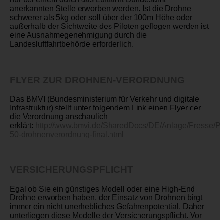
anerkannten Stelle erworben werden. Ist die Drohne
schwerer als 5kg oder soll über der 100m Höhe oder
außerhalb der Sichtweite des Piloten geflogen werden ist
eine Ausnahmegenehmigung durch die
Landesluftfahrtbehörde erforderlich.
FLYER ZUR DROHNEN-VERORDNUNG
Das BMVI (Bundesministerium für Verkehr und digitale
Infrastruktur) stellt unter folgendem Link einen Flyer der
die Verordnung anschaulich
erklärt:
http://www.bmvi.de/SharedDocs/DE/Anlage/Presse/
50-drohnenverordnung-final.html
VERSICHERUNGSPFLICHT
Egal ob Sie ein günstiges Modell oder eine High-End
Drohne erworben haben, der Einsatz von Drohnen birgt
immer ein nicht unerhebliches Gefahrenpotential. Daher
unterliegen diese Modelle der Versicherungspflicht. Vor