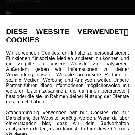
DIESE WEBSITE VERWENDET
INFORMATIONEN
COOKIES
Newsletter
Wir verwenden Cookies, um Inhalte zu personalisieren,
Funktionen für soziale Medien anbieten zu können und
Über uns
die Zugriffe auf unsere Website zu analysieren.
Karriere
Außerdem geben wir Informationen zu deiner
Verwendung unserer Website an unsere Partner für
Amewi Kataloge
soziale Medien, Werbung und Analysen weiter. Unsere
Partner führen diese Informationen möglicherweise mit
weiteren Daten zusammen, die du ihnen bereitgestellt
hast oder die sie im Rahmen deiner Nutzung der Dienste
MEHR VON AMEWI
gesammelt haben.
Standardmäßig verwenden wir nur Cookies die zur
AMXRacing - Qualitäts RC-Zubehör
Darstellung der Website benötigt werden. Wenn du aber
einverstanden bist, dass wir dein Surfverhalten
Amewi Construction - Nutzfahrzeuge
analysieren dürfen, dann kannst du hier diese Cookies
Malinos - Die kreative Seite von Amewi
aktivieren.