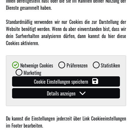
ihnen bereitgestellt hast oder die sie im Rahmen deiner Nutzung der
Dienste gesammelt haben.
MEHR VON AMEWI
Standardmäßig verwenden wir nur Cookies die zur Darstellung der
Website benötigt werden. Wenn du aber einverstanden bist, dass wir
AMXRacing - Qualitäts RC-Zubehör
dein Surfverhalten analysieren dürfen, dann kannst du hier diese
Amewi Construction - Nutzfahrzeuge
Cookies aktivieren.
Malinos - Die kreative Seite von Amewi
Werden Sie Amewi Händler
Notwenige Cookies
Präferenzen
Statistiken
Amewi B2B-Shop
Marketing
Cookie Einstellungen speichern
Details anzeigen
Du kannst die Einstellungen jederzeit über Link Cookieeinstellungen
© Copyright 2019 - 2026 Amewi Trade GmbH - Alle Rechte vorbehalten |
Impressum
| Der
im Footer bearbeiten.
Verkauf erfolgt an Gewerbetreibende in unserem
B2B Shop
.!