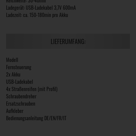
Reichweite: 30-40min
Ladegerät: USB-Ladekabel 3,7V 600mA
Ladezeit: ca. 150-180min pro Akku
LIEFERUMFANG:
Modell
Fernsteuerung
2x Akku
USB-Ladekabel
4x Straßenreifen (mit Profil)
Schraubendreher
Ersatzschrauben
Aufkleber
Bedienungsanleitung DE/EN/FR/IT