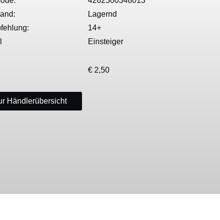
ode:
4262500348013
tand:
Lagernd
fehlung:
14+
l
Einsteiger
€ 2,50
r Händlerübersicht