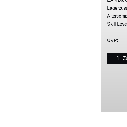
EAN Barc
Lagerzus
Altersemp
Skill Leve
UVP:
Zu