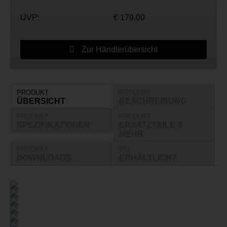
UVP:
€ 179,00
Zur Händlerübersicht
PRODUKT
PRODUKT
ÜBERSICHT
BESCHREIBUNG
PRODUKT
PRODUKT
SPEZIFIKATIONEN
ERSATZTEILE &
MEHR
PRODUKT
WO
DOWNLOADS
ERHÄLTLICH?