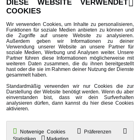
DIESE WEBSITE VERWENDET
Newsletter
COOKIES
Über uns
Wir verwenden Cookies, um Inhalte zu personalisieren,
Karriere
Funktionen für soziale Medien anbieten zu können und
Amewi Kataloge
die Zugriffe auf unsere Website zu analysieren.
Außerdem geben wir Informationen zu deiner
Verwendung unserer Website an unsere Partner für
soziale Medien, Werbung und Analysen weiter. Unsere
MEHR VON AMEWI
Partner führen diese Informationen möglicherweise mit
weiteren Daten zusammen, die du ihnen bereitgestellt
hast oder die sie im Rahmen deiner Nutzung der Dienste
AMXRacing - Qualitäts RC-Zubehör
gesammelt haben.
Amewi Construction - Nutzfahrzeuge
Standardmäßig verwenden wir nur Cookies die zur
Malinos - Die kreative Seite von Amewi
Darstellung der Website benötigt werden. Wenn du aber
einverstanden bist, dass wir dein Surfverhalten
Werden Sie Amewi Händler
analysieren dürfen, dann kannst du hier diese Cookies
aktivieren.
Amewi B2B-Shop
Notwenige Cookies
Präferenzen
Statistiken
Marketing