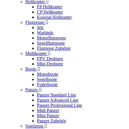
Helikopter
FP Helikopter
CP Helikopter
Koaxial Helikopter
Flugzeuge
Jets
Warbirds
Motorflugzeuge
Segelflugzeuge
Flugzeug Zubehör
Multikopter
FPV Drohnen
Mini Drohnen
Boote
Motorboote
Segelboote
Futterboote
Panzer
Panzer Standard Line
Panzer Advanced Line
Panzer Professional Line
Midi Panzer
Mini Panzer
Panzer Zubehör
Spielzeug