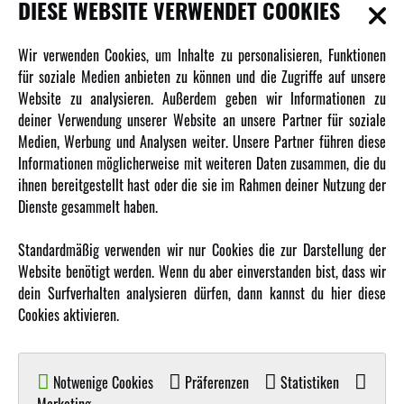
DIESE WEBSITE VERWENDET COOKIES
INFORMATIONEN
Wir verwenden Cookies, um Inhalte zu personalisieren, Funktionen
für soziale Medien anbieten zu können und die Zugriffe auf unsere
Newsletter
Website zu analysieren. Außerdem geben wir Informationen zu
Über uns
deiner Verwendung unserer Website an unsere Partner für soziale
Medien, Werbung und Analysen weiter. Unsere Partner führen diese
Karriere
Informationen möglicherweise mit weiteren Daten zusammen, die du
Amewi Kataloge
ihnen bereitgestellt hast oder die sie im Rahmen deiner Nutzung der
Dienste gesammelt haben.
MEHR VON AMEWI
Standardmäßig verwenden wir nur Cookies die zur Darstellung der
Website benötigt werden. Wenn du aber einverstanden bist, dass wir
AMXRacing - Qualitäts RC-Zubehör
dein Surfverhalten analysieren dürfen, dann kannst du hier diese
Amewi Construction - Nutzfahrzeuge
Cookies aktivieren.
Malinos - Die kreative Seite von Amewi
Werden Sie Amewi Händler
Notwenige Cookies
Präferenzen
Statistiken
Amewi B2B-Shop