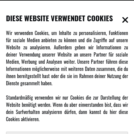
INFORMATIONEN
DIESE WEBSITE VERWENDET COOKIES
Newsletter
Wir verwenden Cookies, um Inhalte zu personalisieren, Funktionen
Über uns
für soziale Medien anbieten zu können und die Zugriffe auf unsere
Website zu analysieren. Außerdem geben wir Informationen zu
Karriere
deiner Verwendung unserer Website an unsere Partner für soziale
Amewi Kataloge
Medien, Werbung und Analysen weiter. Unsere Partner führen diese
Informationen möglicherweise mit weiteren Daten zusammen, die du
ihnen bereitgestellt hast oder die sie im Rahmen deiner Nutzung der
MEHR VON AMEWI
Dienste gesammelt haben.
AMXRacing - Qualitäts RC-Zubehör
Standardmäßig verwenden wir nur Cookies die zur Darstellung der
Amewi Construction - Nutzfahrzeuge
Website benötigt werden. Wenn du aber einverstanden bist, dass wir
Malinos - Die kreative Seite von Amewi
dein Surfverhalten analysieren dürfen, dann kannst du hier diese
Cookies aktivieren.
Werden Sie Amewi Händler
Amewi B2B-Shop