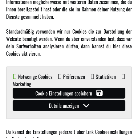
Informationen möglicherweise mit weiteren Daten zusammen, die du
ihnen bereitgestellt hast oder die sie im Rahmen deiner Nutzung der
MEHR VON AMEWI
Dienste gesammelt haben.
AMXRacing - Qualitäts RC-Zubehör
Standardmäßig verwenden wir nur Cookies die zur Darstellung der
Amewi Construction - Nutzfahrzeuge
Website benötigt werden. Wenn du aber einverstanden bist, dass wir
Malinos - Die kreative Seite von Amewi
dein Surfverhalten analysieren dürfen, dann kannst du hier diese
Cookies aktivieren.
Werden Sie Amewi Händler
Amewi B2B-Shop
Notwenige Cookies
Präferenzen
Statistiken
Marketing
Cookie Einstellungen speichern
Details anzeigen
© Copyright 2019 - 2026 Amewi Trade GmbH - Alle Rechte vorbehalten |
Impressum
| Der
Verkauf erfolgt an Gewerbetreibende in unserem
B2B Shop
.!
Du kannst die Einstellungen jederzeit über Link Cookieeinstellungen