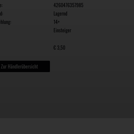
e:
4260476357985
d:
Lagernd
hlung:
14+
Einsteiger
€ 3,50
Zur Händlerübersicht