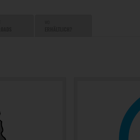
T
WO
LOADS
ERHÄLTLICH?