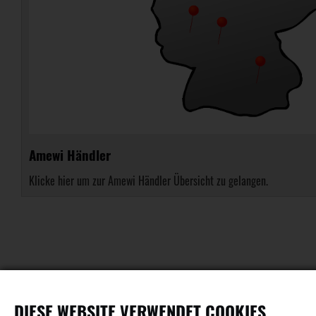
Amewi Händler
Klicke hier um zur Amewi Händler Übersicht zu gelangen.
DIESE WEBSITE VERWENDET COOKIES