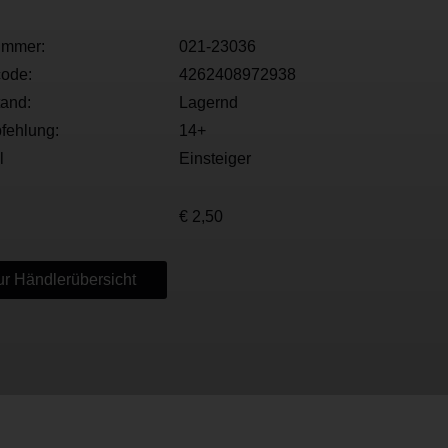
ummer:
021-23036
ode:
4262408972938
tand:
Lagernd
fehlung:
14+
l
Einsteiger
€ 2,50
r Händlerübersicht