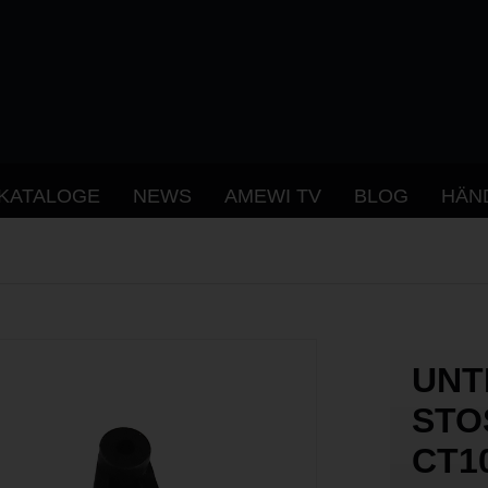
KATALOGE
NEWS
AMEWI TV
BLOG
HÄN
UNT
STO
T10