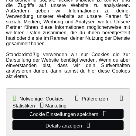
Amewi Kataloge
die Zugriffe auf unsere Website zu analysieren.
Außerdem geben wir Informationen zu deiner
Verwendung unserer Website an unsere Partner für
soziale Medien, Werbung und Analysen weiter. Unsere
MEHR VON AMEWI
Partner führen diese Informationen möglicherweise mit
weiteren Daten zusammen, die du ihnen bereitgestellt
hast oder die sie im Rahmen deiner Nutzung der Dienste
AMXRacing - Qualitäts RC-Zubehör
gesammelt haben.
Amewi Construction - Nutzfahrzeuge
Standardmäßig verwenden wir nur Cookies die zur
Malinos - Die kreative Seite von Amewi
Darstellung der Website benötigt werden. Wenn du aber
einverstanden bist, dass wir dein Surfverhalten
Werden Sie Amewi Händler
analysieren dürfen, dann kannst du hier diese Cookies
aktivieren.
Amewi B2B-Shop
Notwenige Cookies
Präferenzen
Statistiken
Marketing
Cookie Einstellungen speichern
Details anzeigen
© Copyright 2019 - 2026 Amewi Trade GmbH - Alle Rechte vorbehalten |