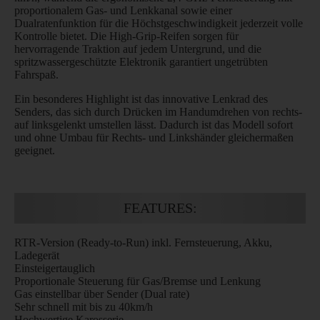
proportionalem Gas- und Lenkkanal sowie einer
Dualratenfunktion für die Höchstgeschwindigkeit jederzeit volle
Kontrolle bietet. Die High-Grip-Reifen sorgen für
hervorragende Traktion auf jedem Untergrund, und die
spritzwassergeschützte Elektronik garantiert ungetrübten
Fahrspaß.
Ein besonderes Highlight ist das innovative Lenkrad des
Senders, das sich durch Drücken im Handumdrehen von rechts-
auf linksgelenkt umstellen lässt. Dadurch ist das Modell sofort
und ohne Umbau für Rechts- und Linkshänder gleichermaßen
geeignet.
FEATURES:
RTR-Version (Ready-to-Run) inkl. Fernsteuerung, Akku,
Ladegerät
Einsteigertauglich
Proportionale Steuerung für Gas/Bremse und Lenkung
Gas einstellbar über Sender (Dual rate)
Sehr schnell mit bis zu 40km/h
Hochwertige Karosserie