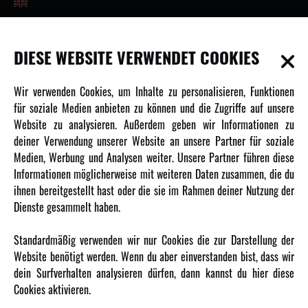
INFORMATIONEN
DIESE WEBSITE VERWENDET COOKIES
Newsletter
Wir verwenden Cookies, um Inhalte zu personalisieren, Funktionen
Über uns
für soziale Medien anbieten zu können und die Zugriffe auf unsere
Website zu analysieren. Außerdem geben wir Informationen zu
Karriere
deiner Verwendung unserer Website an unsere Partner für soziale
Amewi Kataloge
Medien, Werbung und Analysen weiter. Unsere Partner führen diese
Informationen möglicherweise mit weiteren Daten zusammen, die du
ihnen bereitgestellt hast oder die sie im Rahmen deiner Nutzung der
MEHR VON AMEWI
Dienste gesammelt haben.
AMXRacing - Qualitäts RC-Zubehör
Standardmäßig verwenden wir nur Cookies die zur Darstellung der
Amewi Construction - Nutzfahrzeuge
Website benötigt werden. Wenn du aber einverstanden bist, dass wir
Malinos - Die kreative Seite von Amewi
dein Surfverhalten analysieren dürfen, dann kannst du hier diese
Cookies aktivieren.
Werden Sie Amewi Händler