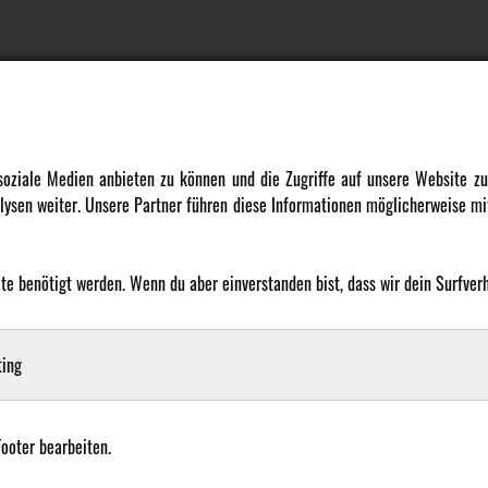
DATENSCHUTZ
INFORMATION
 soziale Medien anbieten zu können und die Zugriffe auf unsere Website 
ysen weiter. Unsere Partner führen diese Informationen möglicherweise mit
Datenschutz
Newsletter
Cookie Einstellungen
Über uns
Karriere
 benötigt werden. Wenn du aber einverstanden bist, dass wir dein Surfverha
LANGUAGE
Amewi Kataloge
ing
Footer bearbeiten.