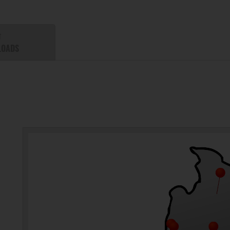
T
LOADS