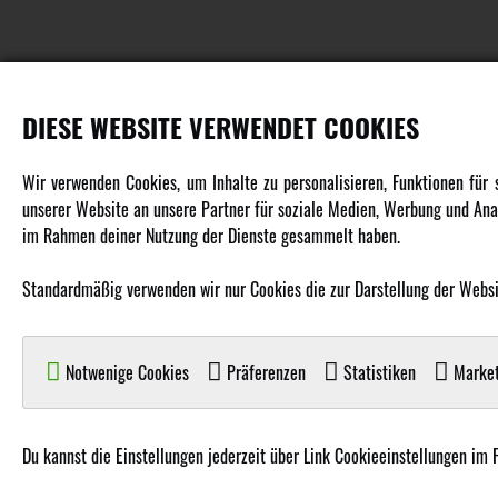
DIESE WEBSITE VERWENDET COOKIES
PRODUKTE
Wir verwenden Cookies, um Inhalte zu personalisieren, Funktionen für
unserer Website an unsere Partner für soziale Medien, Werbung und Anal
Fahrzeuge in allen Maßstäben
im Rahmen deiner Nutzung der Dienste gesammelt haben.
Helikopter Collective Pitch, Fixed Pitch
Multikopter in verschiedenen Ausführungen
Standardmäßig verwenden wir nur Cookies die zur Darstellung der Website
Flugzeuge für alle Anforderungen
Boote in verschiedenen Größen
Notwenige Cookies
Präferenzen
Statistiken
Market
Panzer für Jung und Alt
Spielzeug für Kinder
Du kannst die Einstellungen jederzeit über Link Cookieeinstellungen im 