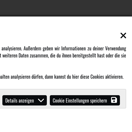
EN
MEHR VON AMEWI
zu analysieren. Außerdem geben wir Informationen zu deiner Verwendung
 weiteren Daten zusammen, die du ihnen bereitgestellt hast oder die sie
AMXRacing - Qualitäts RC-Zubehör
Amewi Construction - Nutzfahrzeuge
Malinos - Die kreative Seite von
lten analysieren dürfen, dann kannst du hier diese Cookies aktivieren.
Amewi
Werden Sie Amewi Händler
Details anzeigen
Cookie Einstellungen speichern
Amewi B2B-Shop