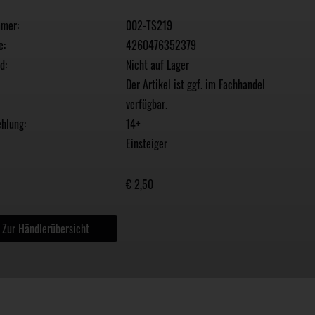
mmer:
002-TS219
e:
4260476352379
d:
Nicht auf Lager
Der Artikel ist ggf. im Fachhandel
verfügbar.
hlung:
14+
Einsteiger
€ 2,50
Zur Händlerübersicht