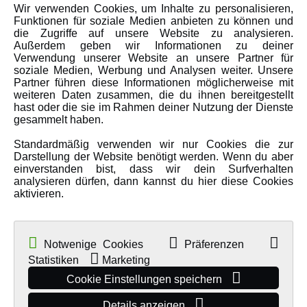
Wir verwenden Cookies, um Inhalte zu personalisieren,
Karriere
Funktionen für soziale Medien anbieten zu können und
Amewi Kataloge
die Zugriffe auf unsere Website zu analysieren.
Außerdem geben wir Informationen zu deiner
Verwendung unserer Website an unsere Partner für
soziale Medien, Werbung und Analysen weiter. Unsere
MEHR VON AMEWI
Partner führen diese Informationen möglicherweise mit
weiteren Daten zusammen, die du ihnen bereitgestellt
hast oder die sie im Rahmen deiner Nutzung der Dienste
AMXRacing - Qualitäts RC-Zubehör
gesammelt haben.
Amewi Construction - Nutzfahrzeuge
Standardmäßig verwenden wir nur Cookies die zur
Malinos - Die kreative Seite von Amewi
Darstellung der Website benötigt werden. Wenn du aber
einverstanden bist, dass wir dein Surfverhalten
Werden Sie Amewi Händler
analysieren dürfen, dann kannst du hier diese Cookies
aktivieren.
Amewi B2B-Shop
Notwenige Cookies
Präferenzen
Statistiken
Marketing
Cookie Einstellungen speichern
Details anzeigen