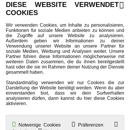
DIESE WEBSITE VERWENDET
Newsletter
COOKIES
Über uns
Wir verwenden Cookies, um Inhalte zu personalisieren,
Karriere
Funktionen für soziale Medien anbieten zu können und
Amewi Kataloge
die Zugriffe auf unsere Website zu analysieren.
Außerdem geben wir Informationen zu deiner
Verwendung unserer Website an unsere Partner für
soziale Medien, Werbung und Analysen weiter. Unsere
MEHR VON AMEWI
Partner führen diese Informationen möglicherweise mit
weiteren Daten zusammen, die du ihnen bereitgestellt
hast oder die sie im Rahmen deiner Nutzung der Dienste
AMXRacing - Qualitäts RC-Zubehör
gesammelt haben.
Amewi Construction - Nutzfahrzeuge
Standardmäßig verwenden wir nur Cookies die zur
Malinos - Die kreative Seite von Amewi
Darstellung der Website benötigt werden. Wenn du aber
einverstanden bist, dass wir dein Surfverhalten
Werden Sie Amewi Händler
analysieren dürfen, dann kannst du hier diese Cookies
aktivieren.
Amewi B2B-Shop
Notwenige Cookies
Präferenzen