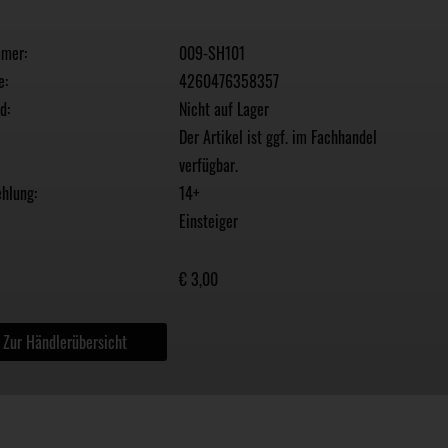
mmer:
009-SH101
e:
4260476358357
d:
Nicht auf Lager
Der Artikel ist ggf. im Fachhandel
verfügbar.
hlung:
14+
Einsteiger
€ 3,00
Zur Händlerübersicht