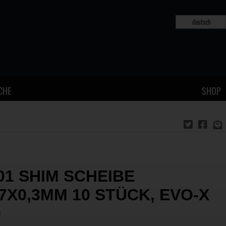
deutsch
CHE
SHOP
01 SHIM SCHEIBE
X7X0,3MM 10 STÜCK, EVO-X
0