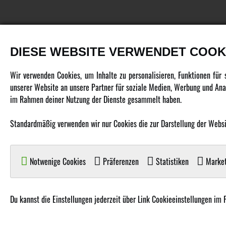
DIESE WEBSITE VERWENDET COOK
PRODUKTE
Wir verwenden Cookies, um Inhalte zu personalisieren, Funktionen für
unserer Website an unsere Partner für soziale Medien, Werbung und Anal
Fahrzeuge in allen Maßstäben
im Rahmen deiner Nutzung der Dienste gesammelt haben.
Helikopter Collective Pitch, Fixed Pitch
Standardmäßig verwenden wir nur Cookies die zur Darstellung der Website
Multikopter in verschiedenen Ausführungen
Flugzeuge für alle Anforderungen
Boote in verschiedenen Größen
Notwenige Cookies
Präferenzen
Statistiken
Market
Panzer für Jung und Alt
Spielzeug für Kinder
Du kannst die Einstellungen jederzeit über Link Cookieeinstellungen im 