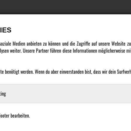
IES
DATENSCHUTZ
INFORMATION
 soziale Medien anbieten zu können und die Zugriffe auf unsere Website 
ysen weiter. Unsere Partner führen diese Informationen möglicherweise mit
Datenschutz
Newsletter
Cookie Einstellungen
Über uns
 benötigt werden. Wenn du aber einverstanden bist, dass wir dein Surfverha
Karriere
LANGUAGE
Amewi Kataloge
ing
Footer bearbeiten.