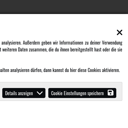
EN
MEHR VON AMEWI
zu analysieren. Außerdem geben wir Informationen zu deiner Verwendung
 weiteren Daten zusammen, die du ihnen bereitgestellt hast oder die sie
AMXRacing - Qualitäts RC-Zubehör
Amewi Construction - Nutzfahrzeuge
lten analysieren dürfen, dann kannst du hier diese Cookies aktivieren.
Malinos - Die kreative Seite von
Amewi
Werden Sie Amewi Händler
Details anzeigen
Cookie Einstellungen speichern
Amewi B2B-Shop