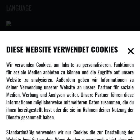
LANGUAGE
INFORMATIONEN
DIESE WEBSITE VERWENDET COOKIES
Newsletter
Wir verwenden Cookies, um Inhalte zu personalisieren, Funktionen
Über uns
für soziale Medien anbieten zu können und die Zugriffe auf unsere
Website zu analysieren. Außerdem geben wir Informationen zu
Karriere
deiner Verwendung unserer Website an unsere Partner für soziale
Amewi Kataloge
Medien, Werbung und Analysen weiter. Unsere Partner führen diese
Informationen möglicherweise mit weiteren Daten zusammen, die du
ihnen bereitgestellt hast oder die sie im Rahmen deiner Nutzung der
MEHR VON AMEWI
Dienste gesammelt haben.
AMXRacing - Qualitäts RC-Zubehör
Standardmäßig verwenden wir nur Cookies die zur Darstellung der
Amewi Construction - Nutzfahrzeuge
Website benötigt werden. Wenn du aber einverstanden bist, dass wir