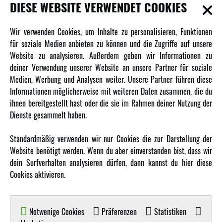
INFORMATIONEN
DIESE WEBSITE VERWENDET COOKIES
Newsletter
Wir verwenden Cookies, um Inhalte zu personalisieren, Funktionen
Über uns
für soziale Medien anbieten zu können und die Zugriffe auf unsere
Website zu analysieren. Außerdem geben wir Informationen zu
Karriere
deiner Verwendung unserer Website an unsere Partner für soziale
Amewi Kataloge
Medien, Werbung und Analysen weiter. Unsere Partner führen diese
Informationen möglicherweise mit weiteren Daten zusammen, die du
ihnen bereitgestellt hast oder die sie im Rahmen deiner Nutzung der
MEHR VON AMEWI
Dienste gesammelt haben.
AMXRacing - Qualitäts RC-Zubehör
Standardmäßig verwenden wir nur Cookies die zur Darstellung der
Amewi Construction - Nutzfahrzeuge
Website benötigt werden. Wenn du aber einverstanden bist, dass wir
Malinos - Die kreative Seite von Amewi
dein Surfverhalten analysieren dürfen, dann kannst du hier diese
Cookies aktivieren.
Werden Sie Amewi Händler
Amewi B2B-Shop
Notwenige Cookies
Präferenzen
Statistiken