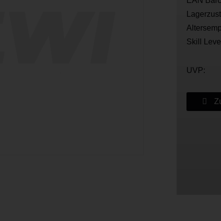
EAN Barc
Lagerzus
Altersemp
Skill Leve
UVP:
Zu