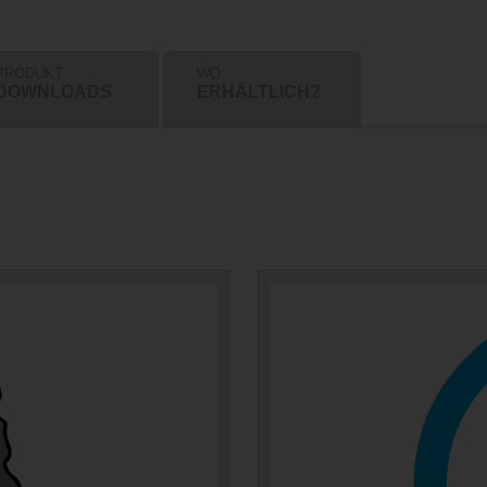
PRODUKT
WO
DOWNLOADS
ERHÄLTLICH?