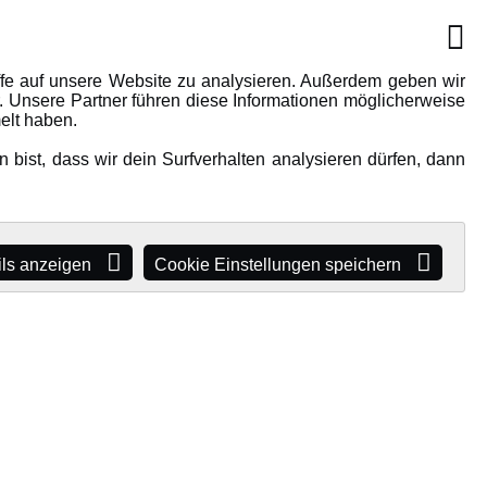
IONEN
MEHR VON AMEWI
AMXRacing - Qualitäts RC-
ffe auf unsere Website zu analysieren. Außerdem geben wir
. Unsere Partner führen diese Informationen möglicherweise
Zubehör
elt haben.
Amewi Construction -
bist, dass wir dein Surfverhalten analysieren dürfen, dann
e
Nutzfahrzeuge
Malinos - Die kreative Seite von
Amewi
Werden Sie Amewi Händler
ils anzeigen
Cookie Einstellungen speichern
Amewi B2B-Shop