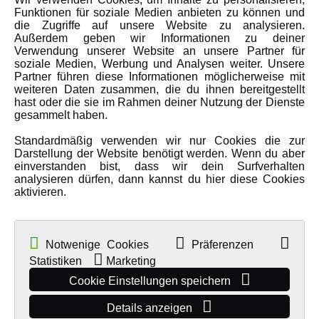
Funktionen für soziale Medien anbieten zu können und
Über uns
die Zugriffe auf unsere Website zu analysieren.
Karriere
Außerdem geben wir Informationen zu deiner
Verwendung unserer Website an unsere Partner für
Amewi Kataloge
soziale Medien, Werbung und Analysen weiter. Unsere
Partner führen diese Informationen möglicherweise mit
weiteren Daten zusammen, die du ihnen bereitgestellt
hast oder die sie im Rahmen deiner Nutzung der Dienste
MEHR VON AMEWI
gesammelt haben.
Standardmäßig verwenden wir nur Cookies die zur
AMXRacing - Qualitäts RC-Zubehör
Darstellung der Website benötigt werden. Wenn du aber
Amewi Construction - Nutzfahrzeuge
einverstanden bist, dass wir dein Surfverhalten
analysieren dürfen, dann kannst du hier diese Cookies
Malinos - Die kreative Seite von Amewi
aktivieren.
Werden Sie Amewi Händler
Amewi B2B-Shop
Notwenige Cookies
Präferenzen
Statistiken
Marketing
Cookie Einstellungen speichern
Details anzeigen