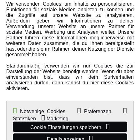
Wir verwenden Cookies, um Inhalte zu personalisieren,
Karriere
Funktionen für soziale Medien anbieten zu können und
Amewi Kataloge
die Zugriffe auf unsere Website zu analysieren.
Außerdem geben wir Informationen zu deiner
Verwendung unserer Website an unsere Partner für
soziale Medien, Werbung und Analysen weiter. Unsere
MEHR VON AMEWI
Partner führen diese Informationen möglicherweise mit
weiteren Daten zusammen, die du ihnen bereitgestellt
hast oder die sie im Rahmen deiner Nutzung der Dienste
AMXRacing - Qualitäts RC-Zubehör
gesammelt haben.
Amewi Construction - Nutzfahrzeuge
Standardmäßig verwenden wir nur Cookies die zur
Malinos - Die kreative Seite von Amewi
Darstellung der Website benötigt werden. Wenn du aber
einverstanden bist, dass wir dein Surfverhalten
Werden Sie Amewi Händler
analysieren dürfen, dann kannst du hier diese Cookies
aktivieren.
Amewi B2B-Shop
Notwenige Cookies
Präferenzen
Statistiken
Marketing
Cookie Einstellungen speichern
Details anzeigen