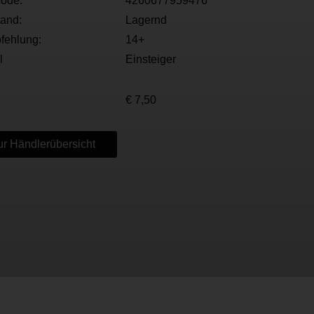
ode:
4260677959476
tand:
Lagernd
fehlung:
14+
l
Einsteiger
€ 7,50
r Händlerübersicht